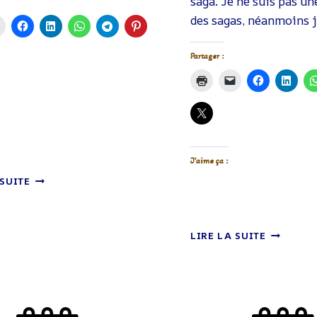
saga. Je ne suis pas un
des sagas, néanmoins 
Partager :
J’aime ça :
KÉFIR
 SUITE
ET
KOMBUCHA
À
UGLIES
LIRE LA SUITE
CONSERVER
–
OU
NETFLIX
RÉVEILLER