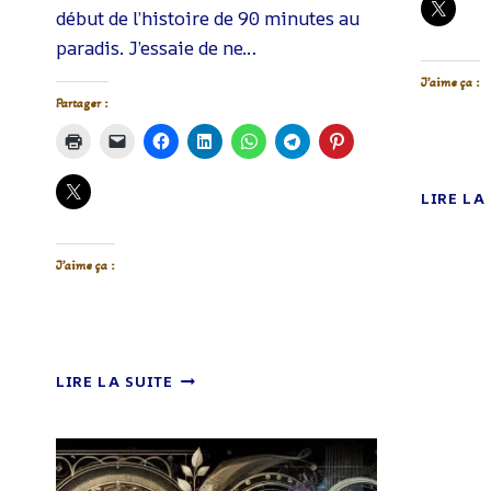
début de l’histoire de 90 minutes au
paradis. J’essaie de ne…
J’aime ça :
Partager :
LIRE LA
J’aime ça :
90
LIRE LA SUITE
MINUTES
AU
PARADIS
–
PRIME