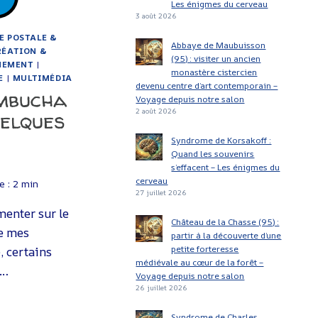
Les énigmes du cerveau
3 août 2026
E POSTALE &
Abbaye de Maubuisson
RÉATION &
(95) : visiter un ancien
NEMENT
|
monastère cistercien
E
|
MULTIMÉDIA
devenu centre d’art contemporain –
mbucha
Voyage depuis notre salon
elques
2 août 2026
Syndrome de Korsakoff :
Quand les souvenirs
s’effacent – Les énigmes du
cerveau
e :
2
min
27 juillet 2026
enter sur le
Château de la Chasse (95) :
ge mes
partir à la découverte d’une
petite forteresse
, certains
médiévale au cœur de la forêt –
a…
Voyage depuis notre salon
26 juillet 2026
Syndrome de Charles