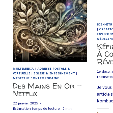
VIDÉO
BIEN-ÊTR
|
CRÉATI
ENVIRON
MÉDECIN
Kéf
À C
Réve
MULTIMÉDIA
|
ADRESSE POSTALE &
16 décem
VIRTUELLE
|
EGLISE & ENSEIGNEMENT
|
Estimatio
MÉDECINE CONTEMPORAINE
Des Mains En Or –
Je vous a
Netflix
article s
Kombuch
22 janvier 2025
Estimation temps de lecture :
2
min