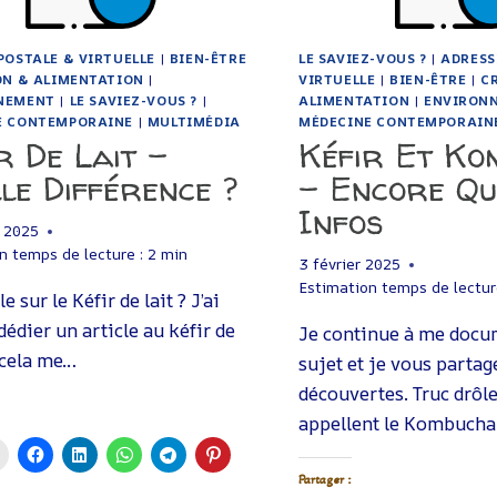
POSTALE & VIRTUELLE
|
BIEN-ÊTRE
LE SAVIEZ-VOUS ?
|
ADRESS
ON & ALIMENTATION
|
VIRTUELLE
|
BIEN-ÊTRE
|
C
NEMENT
|
LE SAVIEZ-VOUS ?
|
ALIMENTATION
|
ENVIRON
E CONTEMPORAINE
|
MULTIMÉDIA
MÉDECINE CONTEMPORAIN
r De Lait –
Kéfir Et Ko
le Différence ?
– Encore Qu
Infos
r 2025
n temps de lecture :
2
min
3 février 2025
Estimation temps de lectur
e sur le Kéfir de lait ? J’ai
dédier un article au kéfir de
Je continue à me docum
r cela me…
sujet et je vous parta
découvertes. Truc drôle
appellent le Kombuch
Partager :