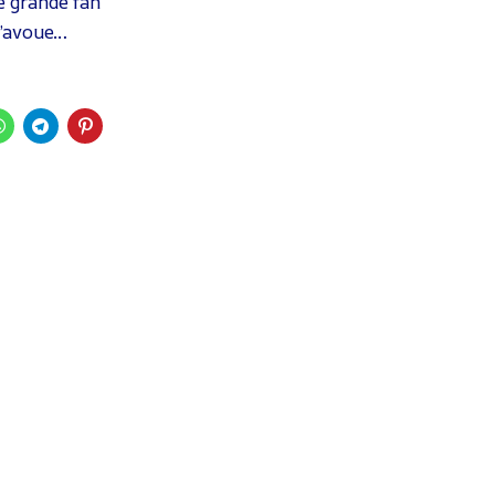
e grande fan
j’avoue…