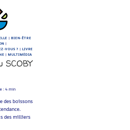
ELLE
|
BIEN-ÊTRE
ON
|
EZ-VOUS ?
|
LIVRE
NE
|
MULTIMÉDIA
u SCOBY
e :
4
min
e des boissons
 tendance.
s des milliers