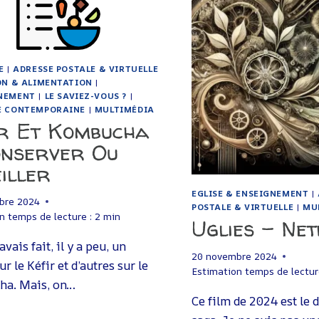
E
|
ADRESSE POSTALE & VIRTUELLE
ON & ALIMENTATION
|
NEMENT
|
LE SAVIEZ-VOUS ?
|
E CONTEMPORAINE
|
MULTIMÉDIA
ir Et Kombucha
onserver Ou
iller
EGLISE & ENSEIGNEMENT
|
bre 2024
POSTALE & VIRTUELLE
|
MU
n temps de lecture :
2
min
Uglies – Net
vais fait, il y a peu, un
20 novembre 2024
ur le Kéfir et d’autres sur le
Estimation temps de lectur
a. Mais, on…
Ce film de 2024 est le 