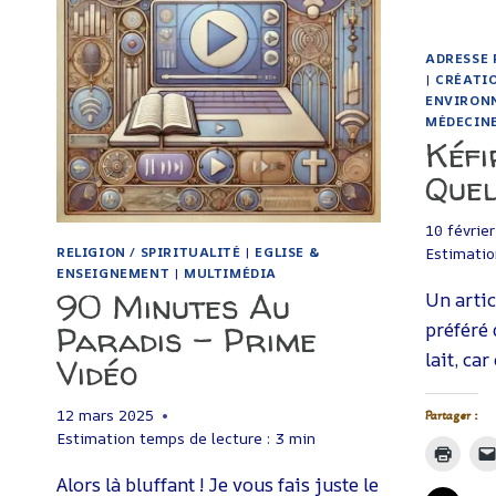
ADRESSE 
|
CRÉATI
ENVIRON
MÉDECIN
Kéfi
Quel
10 févrie
RELIGION / SPIRITUALITÉ
|
EGLISE &
Estimatio
ENSEIGNEMENT
|
MULTIMÉDIA
90 Minutes Au
Un articl
Paradis – Prime
préféré 
lait, ca
Vidéo
12 mars 2025
Partager :
Estimation temps de lecture :
3
min
Alors là bluffant ! Je vous fais juste le