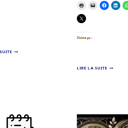
J’aime ça :
KÉFIR
 SUITE
DE
LAIT
KÉFIR
–
LIRE LA SUITE
ET
QUELLE
KOMBUC
DIFFÉRENCE
–
?
ENCORE
QUELQUE
INFOS