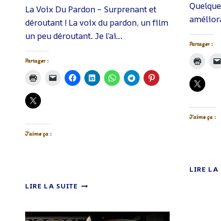
Quelque
La Voix Du Pardon – Surprenant et
amélior
déroutant ! La voix du pardon, un film
un peu déroutant. Je l’ai…
Partager :
Partager :
J’aime ça :
J’aime ça :
LIRE LA
LA
LIRE LA SUITE
VOIX
DU
PARDON