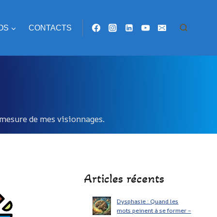
OS
CONTACTS
 à mesure de mes visionnages.
Articles récents
Dysphasie : Quand les
mots peinent à se former –