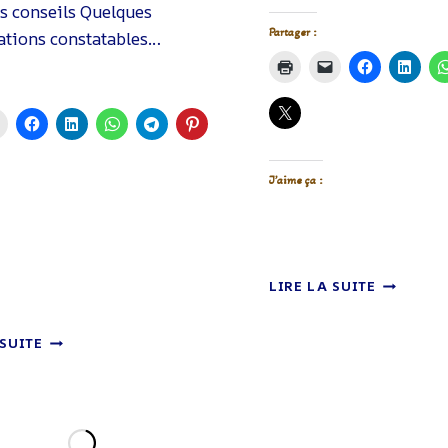
s conseils Quelques
Partager :
ations constatables…
J’aime ça :
KOMBUC
LIRE LA SUITE
OU
SCOBY
KOMBUCHA
 SUITE
–
–
QU’EST
LES
CE
PREMIÈRES
?
CONSOMMATIONS