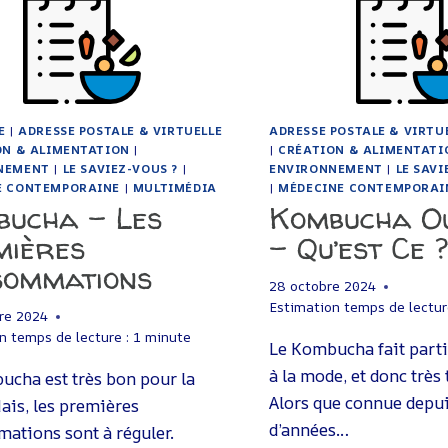
E
|
ADRESSE POSTALE & VIRTUELLE
ADRESSE POSTALE & VIRTU
ON & ALIMENTATION
|
|
CRÉATION & ALIMENTATI
NEMENT
|
LE SAVIEZ-VOUS ?
|
ENVIRONNEMENT
|
LE SAVI
E CONTEMPORAINE
|
MULTIMÉDIA
|
MÉDECINE CONTEMPORAI
bucha – Les
Kombucha O
mières
– Qu’est Ce ?
sommations
28 octobre 2024
Estimation temps de lectur
re 2024
n temps de lecture :
1
minute
Le Kombucha fait parti
à la mode, et donc très
ucha est très bon pour la
Alors que connue depui
ais, les premières
d’années…
ations sont à réguler.