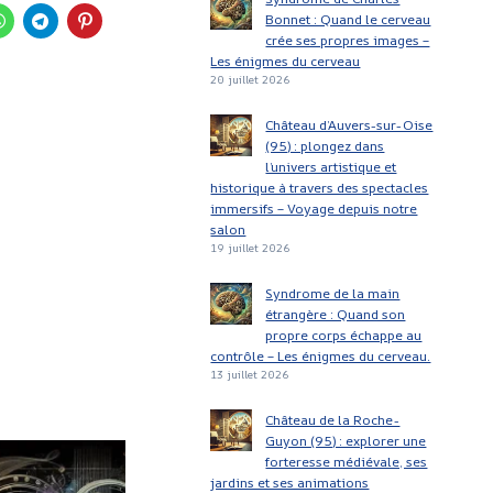
Bonnet : Quand le cerveau
crée ses propres images –
Les énigmes du cerveau
20 juillet 2026
Château d’Auvers-sur-Oise
(95) : plongez dans
l’univers artistique et
historique à travers des spectacles
immersifs – Voyage depuis notre
salon
19 juillet 2026
Syndrome de la main
HA
étrangère : Quand son
propre corps échappe au
contrôle – Les énigmes du cerveau.
S
13 juillet 2026
Château de la Roche-
Guyon (95) : explorer une
forteresse médiévale, ses
jardins et ses animations