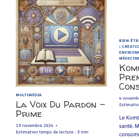
–
NETFLIX
BIEN-ÊTR
|
CRÉATI
ENVIRON
MÉDECIN
Kom
Pre
Con
MULTIMÉDIA
4 novemb
La Voix Du Pardon –
Estimatio
Prime
Le Komb
santé. M
13 novembre 2024
Estimation temps de lecture :
3
min
consomm