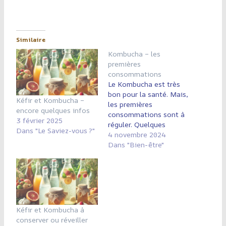
Similaire
Kombucha – les
premières
consommations
Le Kombucha est très
bon pour la santé. Mais,
Kéfir et Kombucha –
les premières
encore quelques infos
consommations sont à
3 février 2025
réguler. Quelques
Dans "Le Saviez-vous ?"
conseils Comme tout
4 novembre 2024
changement
Dans "Bien-être"
d'alimentation, il faut le
faire progressivement
et intelligemment. Votre
intestin doit se
repeupler petit à petit.
Commencer par 200 ml
Kéfir et Kombucha à
(plus ou moins un demi-
conserver ou réveiller
verre) --> pour le