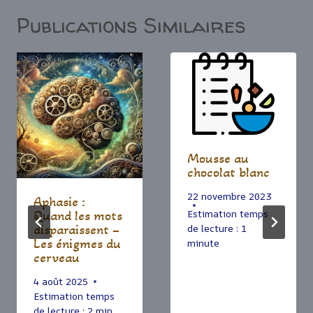
Publications Similaires
Mousse au
chocolat blanc
22 novembre 2023
Aphasie :
Estimation temps
Quand les mots
disparaissent –
de lecture :
1
Les énigmes du
minute
cerveau
4 août 2025
Estimation temps
de lecture :
2
min