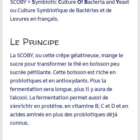
SCOBY =
S
ymbiotic
C
ulture
O
f
B
acteria and
Y
east
ou Culture Symbiotique de Bactéries et de
Levures en français.
Le Principe
La SCOBY, ou cette crêpe gélatineuse, mange le
sucre pour transformer le thé en boisson peu
sucrée pétillante. Cette boisson est riche en
probiotiques et en antioxydants. Plus la
fermentation sera longue, plus il y aura de
l’alcool. La fermentation permet aussi de
s’enrichir en protéine, en vitamine B, C et D et en
acides aminés en plus des probiotiques déjà
connus.