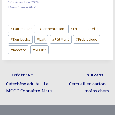
16 décembre 2024
Kombucha, mais…
Dans "Bien-être"
Étiquettes
#
Fait maison
#
Fermentation
#
Fruit
#
Kéfir
de
#
Kombucha
#
Lait
#
Pétillant
#
Probiotique
la
publication :
#
Recette
#
SCOBY
Navigation
PRÉCÉDENT
SUIVANT
De
Catéchèse adulte – Le
Cercueil en carton –
L’article
MOOC Connaitre Jésus
moins chers