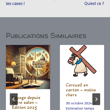
L’article
les cases !
Qu’est ce ?
Publications Similaires
Cercueil en
carton – moins
chers
Voyage depuis
notre salon –
30 octobre 2024
Édition 2025
Estimation temps