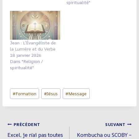
spiritualité"
Jean : L’Évangéliste de
la Lumière et du Verbe
18 janvier 2026
Dans "Religion /
spiritualité"
Étiquettes
#
Formation
#
Jésus
#
Message
de
la
publication :
Navigation
PRÉCÉDENT
SUIVANT
De
Excel, je n’ai pas toutes
Kombucha ou SCOBY –