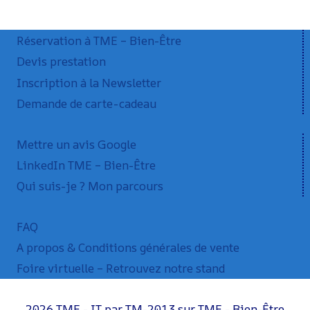
Réservation à TME – Bien-Être
Devis prestation
Inscription à la Newsletter
Demande de carte-cadeau
Mettre un avis Google
LinkedIn TME – Bien-Être
Qui suis-je ? Mon parcours
FAQ
A propos & Conditions générales de vente
Foire virtuelle – Retrouvez notre stand
2026 TME - IT par TM-2013 sur TME - Bien-Être