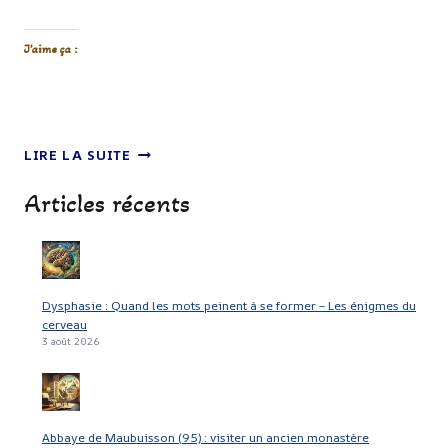
J’aime ça :
UNE
LIRE LA SUITE
ÉQUIPE
LITURGIQUE,
Articles récents
QU’EST-
CE
QUE
C’EST
?
Dysphasie : Quand les mots peinent à se former – Les énigmes du
cerveau
3 août 2026
Abbaye de Maubuisson (95) : visiter un ancien monastère