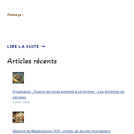
J’aime ça :
UNE
LIRE LA SUITE
ÉQUIPE
LITURGIQUE,
Articles récents
QU’EST-
CE
QUE
C’EST
?
Dysphasie : Quand les mots peinent à se former – Les énigmes du
cerveau
3 août 2026
Abbaye de Maubuisson (95) : visiter un ancien monastère