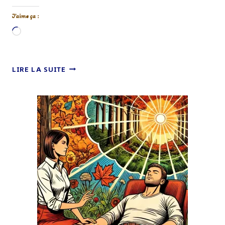
J’aime ça :
Chargement…
FLEURS
LIRE LA SUITE
DE
BACH
:
UNE
APPROCHE
NATURELLE
POUR
L’ÉQUILIBRE
ÉMOTIONNEL