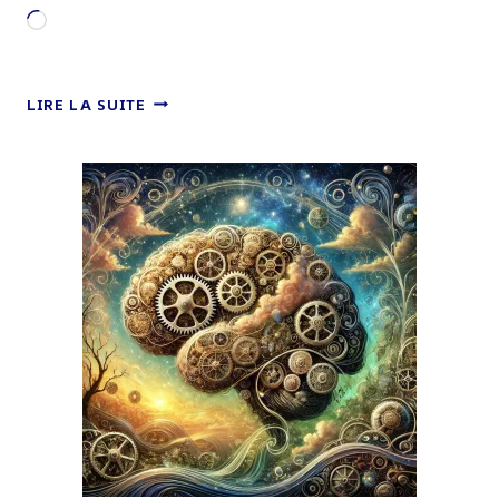
Chargement…
PAROLE
LIRE LA SUITE
CAPTURÉE,
PENSÉE
LIBÉRÉE
–
MON
TEST
DU
NOTEPIN
PLAUD