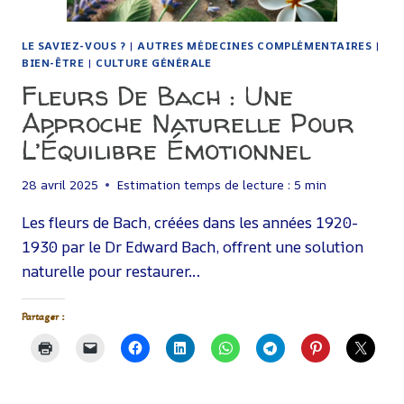
LE
PRIX
DE
LE SAVIEZ-VOUS ?
|
AUTRES MÉDECINES COMPLÉMENTAIRES
|
L’HOMME
BIEN-ÊTRE
|
CULTURE GÉNÉRALE
Fleurs De Bach : Une
Approche Naturelle Pour
L’Équilibre Émotionnel
28 avril 2025
Estimation temps de lecture :
5
min
Les fleurs de Bach, créées dans les années 1920-
1930 par le Dr Edward Bach, offrent une solution
naturelle pour restaurer…
Partager :