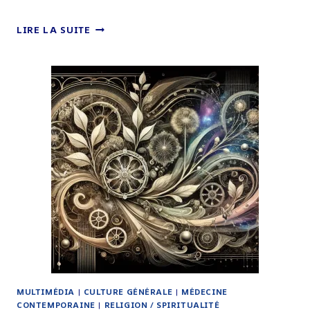
CHRISTOPHE
LIRE LA SUITE
ANDRÉ
:
UN
PSYCHIATRE
BIENVEILLANT
AU
SERVICE
DU
BIEN-
ÊTRE
MENTAL
MULTIMÉDIA
|
CULTURE GÉNÉRALE
|
MÉDECINE
CONTEMPORAINE
|
RELIGION / SPIRITUALITÉ