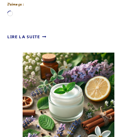
J’aime ça :
Chargement…
PARADISE
LIRE LA SUITE
FILM
NETFLIX
–
ANALYSE
CHRÉTIENNE
:
UNE
FABLE
FUTURISTE
SUR
LA
VIE,
LA
MORT
ET