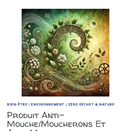
DES
MÈRES-
VEILLEUSES
:
UN
ÉCRIN
DE
DOUCEUR
POUR
LES
MAMANS
BIEN-ÊTRE
|
ENVIRONNEMENT
|
ZÉRO DÉCHET & NATURE
Produit Anti-
Mouche/moucherons Et