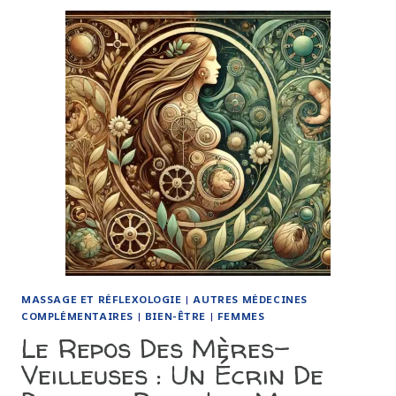
LE
MÉDECIN
QUI
MET
LA
SANTÉ
À
LA
PORTÉE
DE
TOUS
MASSAGE ET RÉFLEXOLOGIE
|
AUTRES MÉDECINES
COMPLÉMENTAIRES
|
BIEN-ÊTRE
|
FEMMES
Le Repos Des Mères-
Veilleuses : Un Écrin De