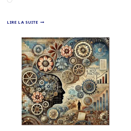
Chargement…
QU’EST-
LIRE LA SUITE
CE
QUE
L’HYPNOSE
?