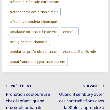
#
éthique médicale euthanasie
#
euthanasie définition simple
#
fin de vie douleur chronique
#
maladie incurable fin de vie
#
Netflix
#
religion et euthanasie
#
sédation profonde continue
#
soins palliatifs rôle
#
souffrance insupportable patient
Navigation
PRÉCÉDENT
SUIVANT
De
Pronation douloureuse
Quand il semble y avoir
L’article
chez l’enfant : quand
des contradictions dans
une douleur banale
la Bible : apprendre à