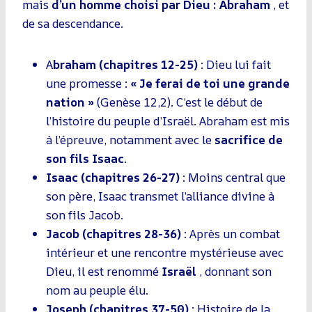
mais
d’un homme choisi par Dieu : Abraham
, et
de sa descendance.
A
braham (chapitres 12-25)
: Dieu lui fait
une promesse :
« Je ferai de toi une grande
nation »
(Genèse 12,2). C’est le début de
l’histoire du peuple d’Israël. Abraham est mis
à l’épreuve, notamment avec le
sacrifice de
son fils Isaac
.
Isaac (chapitres 26-27)
: Moins central que
son père, Isaac transmet l’alliance divine à
son fils Jacob.
Jacob (chapitres 28-36)
: Après un combat
intérieur et une rencontre mystérieuse avec
Dieu, il est renommé
Israël
, donnant son
nom au peuple élu.
Joseph (chapitres 37-50)
: Histoire de la