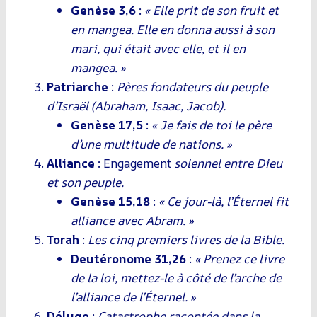
Genèse 3,6
:
« Elle prit de son fruit et
en mangea. Elle en donna aussi à son
mari, qui était avec elle, et il en
mangea. »
Patriarche
:
Pères fondateurs du peuple
d’Israël (Abraham, Isaac, Jacob).
Genèse 17,5
:
« Je fais de toi le père
d’une multitude de nations. »
Alliance
: Engagement
solennel entre Dieu
et son peuple.
Genèse 15,18
:
« Ce jour-là, l’Éternel fit
alliance avec Abram. »
Torah
:
Les cinq premiers livres de la Bible.
Deutéronome 31,26
:
« Prenez ce livre
de la loi, mettez-le à côté de l’arche de
l’alliance de l’Éternel. »
Déluge
:
Catastrophe racontée dans la