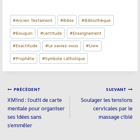
Étiquettes
#
Ancien Testament
#
Bible
#
Bibliothèque
de
#
Bouquin
#
certitude
#
Enseignement
la
publication :
#
Exactitude
#
Le saviez-vous
#
Livre
#
Prophète
#
Symbole catholique
Navigation
PRÉCÉDENT
SUIVANT
De
XMind : l’outil de carte
Soulager les tensions
L’article
mentale pour organiser
cervicales par le
ses idées sans
massage ciblé
s’emmêler