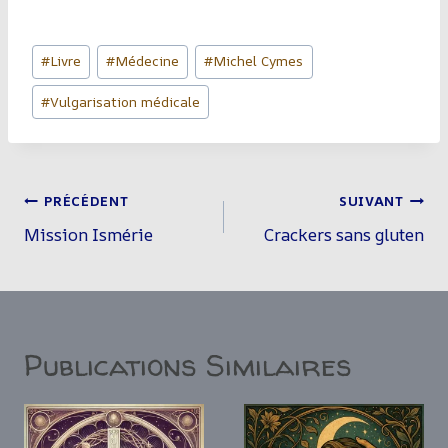
Étiquettes
#
Livre
#
Médecine
#
Michel Cymes
de
#
Vulgarisation médicale
la
publication :
Navigation
PRÉCÉDENT
SUIVANT
De
Mission Ismérie
Crackers sans gluten
L’article
Publications Similaires