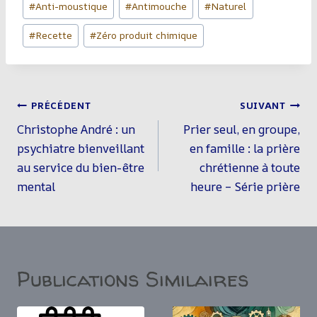
coco râpée et…
#
Anti-moustique
#
Antimouche
#
Naturel
de
#
Recette
#
Zéro produit chimique
la
publication :
Navigation
PRÉCÉDENT
SUIVANT
De
Christophe André : un
Prier seul, en groupe,
L’article
psychiatre bienveillant
en famille : la prière
au service du bien-être
chrétienne à toute
mental
heure – Série prière
Publications Similaires