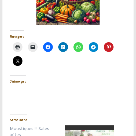
Partager :
J’aime ça :
Similaire
Moustiques !!! Sales
bêtes