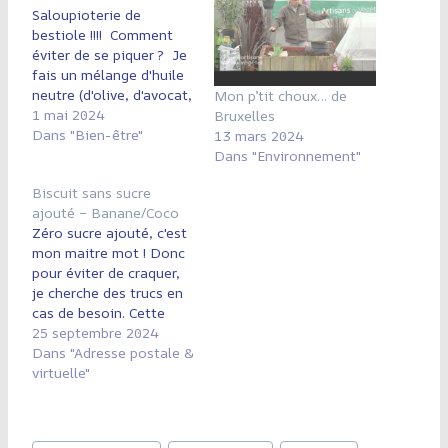
Saloupioterie de
bestiole !!!! Comment
éviter de se piquer ? Je
fais un mélange d'huile
neutre (d'olive, d'avocat,
Mon p’tit choux… de
de chanvre, macadamia,
1 mai 2024
Bruxelles
pépins de courge,
Dans "Bien-être"
13 mars 2024
pépins de raisin, de
Dans "Environnement"
sésame ...) avec de la
Biscuit sans sucre
citronnelle de Java
ajouté – Banane/Coco
ou/et du Géranium
Zéro sucre ajouté, c'est
Rosat ou/et de
mon maitre mot ! Donc
l'eucalyptus citronné. Le
pour éviter de craquer,
mieux c'est de le
je cherche des trucs en
mettre…
cas de besoin. Cette
recette est aussi en
25 septembre 2024
zéro gluten. Elle est
Dans "Adresse postale &
simple comme bonjour !
virtuelle"
J'ai trouvé une recette
sur Instagram avec 2
ingrédients : 125 gr de
Étiquettes