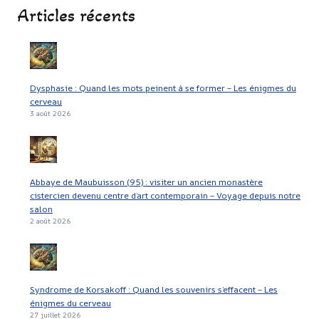
FRANCE
Articles récents
VS
AUTRES
Dysphasie : Quand les mots peinent à se former – Les énigmes du
cerveau
3 août 2026
Abbaye de Maubuisson (95) : visiter un ancien monastère
cistercien devenu centre d’art contemporain – Voyage depuis notre
salon
2 août 2026
Syndrome de Korsakoff : Quand les souvenirs s’effacent – Les
énigmes du cerveau
27 juillet 2026