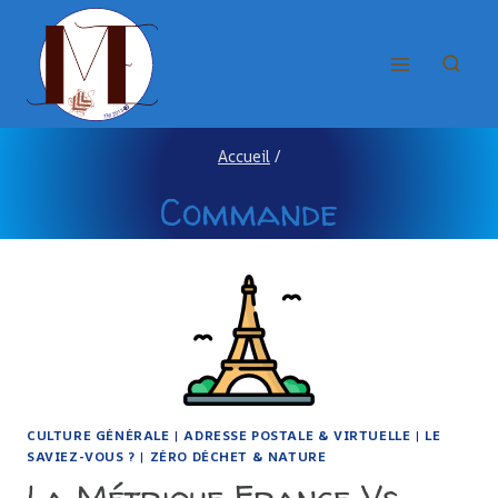
Aller
au
contenu
Accueil
/
Commande
CULTURE GÉNÉRALE
|
ADRESSE POSTALE & VIRTUELLE
|
LE
SAVIEZ-VOUS ?
|
ZÉRO DÉCHET & NATURE
La Métrique France Vs